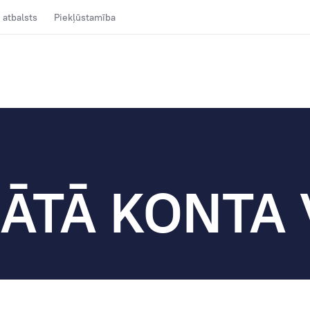
 atbalsts
Piekļūstamība
NĀTĀ KONTA 