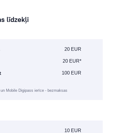
s līdzekļi
s
20 EUR
20 EUR*
t
100 EUR
a un Mobile Digipass ierīce - bezmaksas
10 EUR