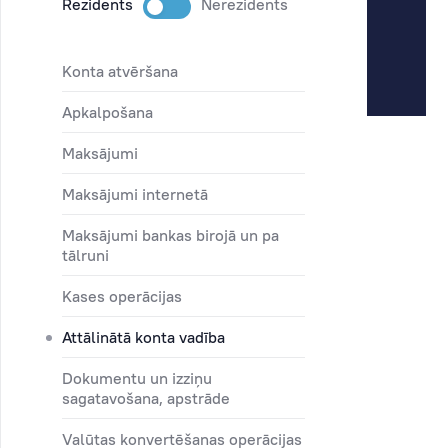
Rezidents
Nerezidents
konta atvēršana
apkalpošana
maksājumi
maksājumi internetā
maksājumi bankas birojā un pa
tālruni
kases operācijas
attālinātā konta vadība
dokumentu un izziņu
sagatavošana, apstrāde
valūtas konvertēšanas operācijas