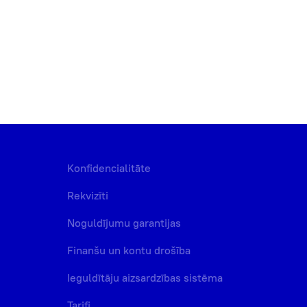
Konfidencialitāte
Rekvizīti
Noguldījumu garantijas
Finanšu un kontu drošība
Ieguldītāju aizsardzības sistēma
Tarifi