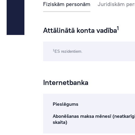
Fiziskām personām
Juridiskām pe
1
Attālinātā konta vadība
1
ES rezidentiem.
Internetbanka
Pieslēgums
Abonēšanas maksa mēnesī (neatkarīgi
skaita)