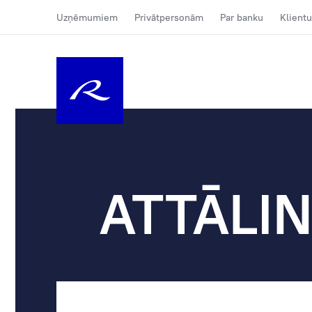
Uzņēmumiem
Privātpersonām
Par banku
Klientu
ATTĀLI