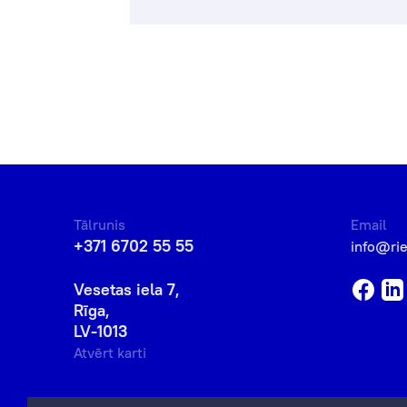
Tālrunis
Email
+371 6702 55 55
info@ri
Vesetas iela 7,
Rīga,
LV-1013
Atvērt karti