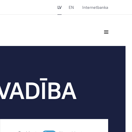
LV
EN
Internetbanka
VADĪBA