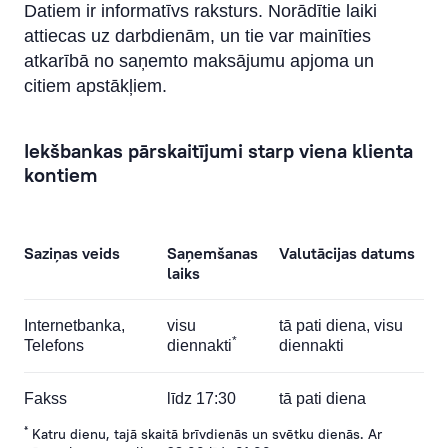
Cross-currency EUR maksājums
Datiem ir informatīvs raksturs. Norādītie laiki
attiecas uz darbdienām, un tie var mainīties
Cross-currency valūtu kursi
atkarībā no saņemto maksājumu apjoma un
citiem apstākļiem.
Maksājums uz citas bankas MasterCard un VISA
kartēm
Iekšbankas pārskaitījumi starp viena klienta
Operācijas ar valūtām
kontiem
Attālinātā vadība
IBAN kalkulators
Saziņas veids
Saņemšanas
Valutācijas datums
laiks
Internetbanka,
visu
tā pati diena, visu
*
Telefons
diennakti
diennakti
Fakss
līdz 17:30
tā pati diena
*
Katru dienu, tajā skaitā brīvdienās un svētku dienās. Ar