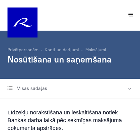
Privātpersonām
Konti un darījumi
Maksājumi
Nosūtīšana un saņemšana
Visas sadaļas
Norēķinu konts
Maksājumi
Līdzekļu norakstīšana un ieskaitīšana notiek
Nosūtīšana un saņemšana
Bankas darba laikā pēc sekmīgas maksājuma
Automātiskie maksājumi
dokumenta apstrādes.