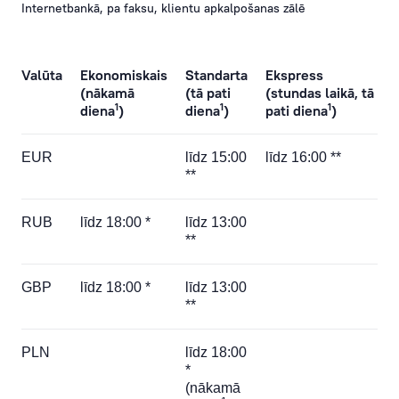
Internetbankā, pa faksu, klientu apkalpošanas zālē
Valūta
Ekonomiskais
Standarta
Ekspress
(nākamā
(tā pati
(stundas laikā, tā
1
1
1
diena
)
diena
)
pati diena
)
EUR
līdz 15:00
līdz 16:00 **
**
RUB
līdz 18:00 *
līdz 13:00
**
GBP
līdz 18:00 *
līdz 13:00
**
PLN
līdz 18:00
*
(nākamā