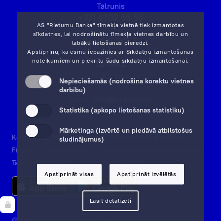
Tālrunis
+371 6702 55 55
AS "Rietumu Banka" tīmekļa vietnē tiek izmantotas
sīkdatnes, lai nodrošinātu tīmekļa vietnes darbību un
Vesetas iela 7,
labāku lietošanas pieredzi.
Rīga,
Apstiprinu, ka esmu iepazinies ar
Sīkdatņu izmantošanas
noteikumiem
un piekrītu šādu sīkdatņu izmantošanai.
LV-1013
Atvērt karti
Nepieciešamās (nodrošina korektu vietnes
darbību)
Email:
info@rietumu.lv
Statistika (apkopo lietošanas statistiku)
Mārketinga (izvērtē un piedāvā atbilstošus
Konfidencialitāte
Rekvizīti
Noguldījumu garantijas
sludinājumus)
Finanšu un kontu drošība
Ieguldītāju aizsardzības sistēma
Tarifi
Dokumenti
Trauksmes celšana
Apstiprināt visas
Apstiprināt izvēlētās
Lasīt detalizēti
© 1992—2025 AS "Rietumu Banka"