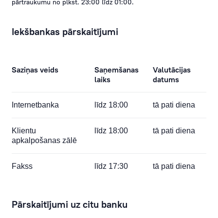
pārtraukumu no plkst. 23:00 līdz 01:00.
Iekšbankas pārskaitījumi
Saziņas veids
Saņemšanas
Valutācijas
laiks
datums
Internetbanka
līdz 18:00
tā pati diena
Klientu
līdz 18:00
tā pati diena
apkalpošanas zālē
Fakss
līdz 17:30
tā pati diena
Pārskaitījumi uz citu banku