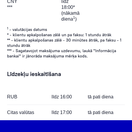
CNY
līdz
***
18:00*
(nākamā
1
diena
)
1
- valutācijas datums
* - klientu apkalpošanas zālē un pa faksu: 1 stundu ātrāk
** - klientu apkalpošanas zālē - 30 minūtes ātrāk, pa faksu - 1
stundu ātrāk
*** - Sagatavojot maksājuma uzdevumu, laukā "Informācija
bankai" ir jānorāda maksājuma mērķa kods.
Līdzekļu ieskaitīšana
RUB
līdz 16:00
tā pati diena
Citas valūtas
līdz 17:00
tā pati diena