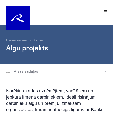
Uzņēmumiem
Kartes
Algu projekts
Visas sadaļas
Maksājumu kartes
Apple Pay
Norēķinu kartes uzņēmējiem, vadītājiem un
Google Pay
jebkura līmeņa darbiniekiem. Ideāli risinājumi
darbinieku algu un prēmiju izmaksām
Ērtība un drošība
organizācijās, kurām ir attiecīgs līgums ar Banku.