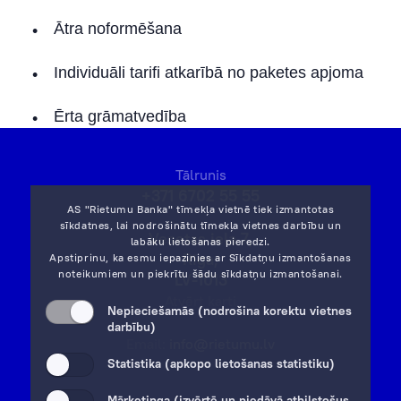
Algu projekts
Ātra noformēšana
Kredītlīnija
Individuāli tarifi atkarībā no paketes apjoma
Apdrošināšana
Ērta grāmatvedība
eKomercija
Tālrunis
Priority Pass
+371 6702 55 55
AS "Rietumu Banka" tīmekļa vietnē tiek izmantotas
FAQ: Kartes
sīkdatnes, lai nodrošinātu tīmekļa vietnes darbību un
Vesetas iela 7,
labāku lietošanas pieredzi.
Rīga,
Apstiprinu, ka esmu iepazinies ar
Sīkdatņu izmantošanas
Visa Click to Pay
noteikumiem
un piekrītu šādu sīkdatņu izmantošanai.
LV-1013
Atvērt karti
Nepieciešamās (nodrošina korektu vietnes
darbību)
Email:
info@rietumu.lv
Statistika (apkopo lietošanas statistiku)
Mārketinga (izvērtē un piedāvā atbilstošus