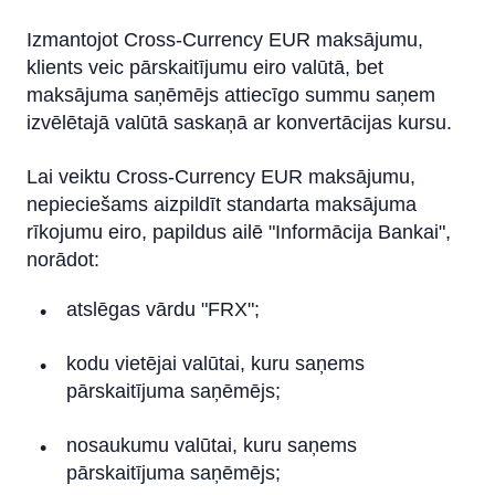
Cross-currency EUR maksājums
Izmantojot Cross-Currency EUR maksājumu,
Cross-currency valūtu kursi
klients veic pārskaitījumu eiro valūtā, bet
maksājuma saņēmējs attiecīgo summu saņem
Maksājums uz citas bankas MasterCard un VISA
izvēlētajā valūtā saskaņā ar konvertācijas kursu.
kartēm
Operācijas ar valūtām
Lai veiktu Cross-Currency EUR maksājumu,
nepieciešams aizpildīt standarta maksājuma
Attālinātā vadība
rīkojumu eiro, papildus ailē "Informācija Bankai",
norādot:
IBAN kalkulators
atslēgas vārdu "FRX";
kodu vietējai valūtai, kuru saņems
pārskaitījuma saņēmējs;
nosaukumu valūtai, kuru saņems
pārskaitījuma saņēmējs;