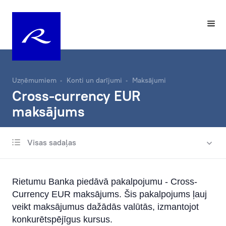
Uzņēmumiem
Konti un darījumi
Maksājumi
Cross-currency EUR
maksājums
Visas sadaļas
Norēķinu konts
Maksājumi
Rietumu Banka piedāvā pakalpojumu - Cross-
Nosūtīšana un saņemšana
Currency EUR maksājums. Šis pakalpojums ļauj
Automātiskie maksājumi
veikt maksājumus dažādās valūtās, izmantojot
konkurētspējīgus kursus.