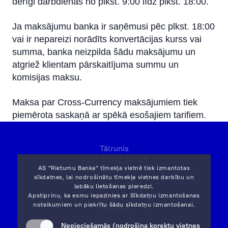
derīgi darbdienās no plkst. 9:00 līdz plkst. 18:00.
Ja maksājumu banka ir saņēmusi pēc plkst. 18:00
vai ir nepareizi norādīts konvertācijas kurss vai
summa, banka neizpilda šādu maksājumu un
atgriež klientam pārskaitījuma summu un
komisijas maksu.
Maksa par Cross-Currency maksājumiem tiek
piemērota saskaņā ar spēkā esošajiem tarifiem.
Tālrunis
+371 6702 55 55
AS "Rietumu Banka" tīmekļa vietnē tiek izmantotas
sīkdatnes, lai nodrošinātu tīmekļa vietnes darbību un
Vesetas iela 7,
labāku lietošanas pieredzi.
Rīga,
Apstiprinu, ka esmu iepazinies ar
Sīkdatņu izmantošanas
noteikumiem
un piekrītu šādu sīkdatņu izmantošanai.
LV-1013
Atvērt karti
Nepieciešamās (nodrošina korektu vietnes