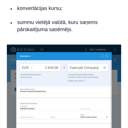
konvertācijas kursu;
summu vietējā valūtā, kuru saņems
pārskaitījuma saņēmējs.