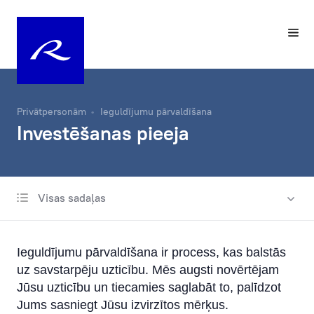
Privātpersonām
Ieguldījumu pārvaldīšana
Investēšanas pieeja
Visas sadaļas
Investēšanas pieeja
Kontakti
Ieguldījumu pārvaldīšana ir process, kas balstās
Ilgtspēja individuālajā portfeļa pārvaldīšanā
uz savstarpēju uzticību. Mēs augsti novērtējam
Jūsu uzticību un tiecamies saglabāt to, palīdzot
Jums sasniegt Jūsu izvirzītos mērķus.