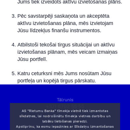
Jums tiek izveidots aktīvu izvietošanas plāns.
Pēc savstarpēji saskaņota un akceptēta
aktīvu izvietošanas plāna, mēs izvietojam
Jūsu līdzekļus finanšu instrumentos.
Atbilstoši tekošai tirgus situācijai un aktīvu
izvietošanas plānam, mēs veicam izmaiņas
Jūsu portfelī.
Katru ceturksni mēs Jums nosūtam Jūsu
portfeļa un kopējā tirgus pārskatu.
Tālrunis
+371 6702 55 55
AS "Rietumu Banka" tīmekļa vietnē tiek izmantotas
sīkdatnes, lai nodrošinātu tīmekļa vietnes darbību un
Vesetas iela 7,
labāku lietošanas pieredzi.
Rīga,
Apstiprinu, ka esmu iepazinies ar
Sīkdatņu izmantošanas