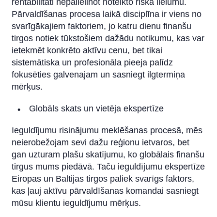
rentabilitāti nepalielinot noteikto riska lielumu.
Pārvaldīšanas procesa laikā disciplīna ir viens no
svarīgākajiem faktoriem, jo katru dienu finanšu
tirgos notiek tūkstošiem dažādu notikumu, kas var
ietekmēt konkrēto aktīvu cenu, bet tikai
sistemātiska un profesionāla pieeja palīdz
fokusēties galvenajam un sasniegt ilgtermiņa
mērķus.
Globāls skats un vietēja ekspertīze
Ieguldījumu risinājumu meklēšanas procesā, mēs
neierobežojam sevi dažu reģionu ietvaros, bet
gan uzturam plašu skatījumu, ko globālais finanšu
tirgus mums piedāvā. Taču ieguldījumu ekspertīze
Eiropas un Baltijas tirgos paliek svarīgs faktors,
kas ļauj aktīvu pārvaldīšanas komandai sasniegt
mūsu klientu ieguldījumu mērķus.