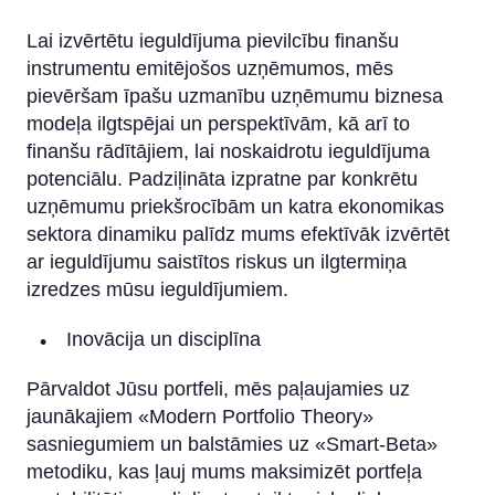
Lai izvērtētu ieguldījuma pievilcību finanšu
instrumentu emitējošos uzņēmumos, mēs
pievēršam īpašu uzmanību uzņēmumu biznesa
modeļa ilgtspējai un perspektīvām, kā arī to
finanšu rādītājiem, lai noskaidrotu ieguldījuma
potenciālu. Padziļināta izpratne par konkrētu
uzņēmumu priekšrocībām un katra ekonomikas
sektora dinamiku palīdz mums efektīvāk izvērtēt
ar ieguldījumu saistītos riskus un ilgtermiņa
izredzes mūsu ieguldījumiem.
Inovācija un disciplīna
Pārvaldot Jūsu portfeli, mēs paļaujamies uz
jaunākajiem «Modern Portfolio Theory»
sasniegumiem un balstāmies uz «Smart-Beta»
metodiku, kas ļauj mums maksimizēt portfeļa