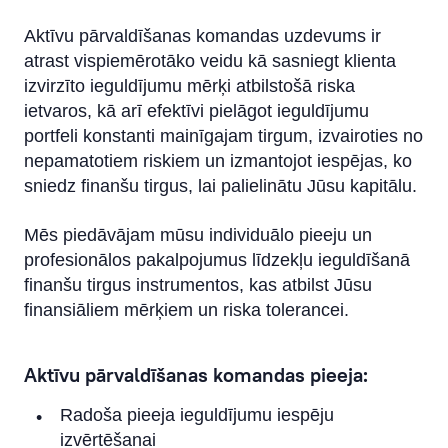
Aktīvu pārvaldīšanas komandas uzdevums ir
atrast vispiemērotāko veidu kā sasniegt klienta
izvirzīto ieguldījumu mērķi atbilstošā riska
ietvaros, kā arī efektīvi pielāgot ieguldījumu
portfeli konstanti mainīgajam tirgum, izvairoties no
nepamatotiem riskiem un izmantojot iespējas, ko
sniedz finanšu tirgus, lai palielinātu Jūsu kapitālu.
Mēs piedāvājam mūsu individuālo pieeju un
profesionālos pakalpojumus līdzekļu ieguldīšanā
finanšu tirgus instrumentos, kas atbilst Jūsu
finansiāliem mērķiem un riska tolerancei.
Aktīvu pārvaldīšanas komandas pieeja:
Radoša pieeja ieguldījumu iespēju
izvērtēšanai