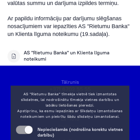
valūtas summu un darījuma izpildes termiņu.
Ar papildu informāciju par darījumu slēgšanas
nosacījumiem var iepazīties AS "Rietumu Banka"
un Klienta līguma noteikumu (19.sadaļa).
AS "Rietumu Banka" un Klienta līguma
noteikumi
Tālrunis
+371 6702 55 55
AS "Rietumu Banka" tīmekļa vietnē tiek izmantotas
sīkdatnes, lai nodrošinātu tīmekļa vietnes darbību un
Vesetas iela 7,
labāku lietošanas pieredzi.
Rīga,
Apstiprinu, ka esmu iepazinies ar
Sīkdatņu izmantošanas
noteikumiem
un piekrītu šādu sīkdatņu izmantošanai.
LV-1013
Atvērt karti
Nepieciešamās (nodrošina korektu vietnes
darbību)