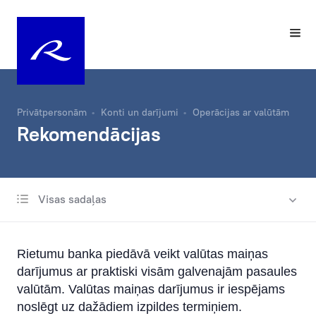
Privātpersonām
Konti un darījumi
Operācijas ar valūtām
Rekomendācijas
Visas sadaļas
Norēķinu konts
Maksājumi
Rietumu banka piedāvā veikt valūtas maiņas
Operācijas ar valūtām
darījumus ar praktiski visām galvenajām pasaules
Operāciju veidi
valūtām. Valūtas maiņas darījumus ir iespējams
noslēgt uz dažādiem izpildes termiņiem.