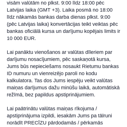
visām valūtām no plkst. 9:00 līdz 18:00 pēc
Latvijas laika (GMT +3). Laika posmā no 18:00
līdz nākamās bankas darba dienas plkst. 9:00
(pēc Latvijas laika) konvertācijas teikt veiktas pēc
bankas oficiālā kursa un darījumu kopējais limits ir
10 000 EUR.
Lai panāktu vienošanos ar valūtas dīleriem par
darījumu nosacījumiem, pēc saskaņotā kursa,
Jums būs nepieciešams nosaukt Rietumu bankas
ID numuru un vienreizējo paroli no kodu
kalkulatora. Tas dos Jums iespēju veikt valūtas
maiņas darījumus dažu minūšu laikā, automātiskā
režīmā, bez papildus apstiprinājumiem.
Lai paātrinātu valūtas maiņas rīkojuma /
apstiprinājuma izpildi, iesakām Jums pa tālruni
norādīt PRECĪZU pārdodamās / pērkamās