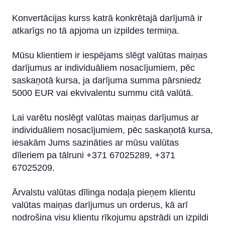
Rekomendācijas
Konvertācijas kurss katrā konkrētajā darījumā ir
Attālinātā vadība
atkarīgs no tā apjoma un izpildes termiņa.
IBAN kalkulators
Mūsu klientiem ir iespējams slēgt valūtas maiņas
darījumus ar individuāliem nosacījumiem, pēc
saskaņotā kursa, ja darījuma summa pārsniedz
5000 EUR vai ekvivalentu summu citā valūtā.
Lai varētu noslēgt valūtas maiņas darījumus ar
individuāliem nosacījumiem, pēc saskaņotā kursa,
iesakām Jums sazināties ar mūsu valūtas
dīleriem pa tālruni +371 67025289, +371
67025209.
Ārvalstu valūtas dīlinga nodaļa pieņem klientu
valūtas maiņas darījumus un orderus, kā arī
nodrošina visu klientu rīkojumu apstrādi un izpildi