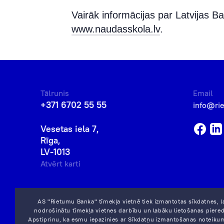
Vairāk informācijas par Latvijas 
www.naudasskola.lv
.
Tālrunis
Email
+371 6702 55 55
info@ri
Vesetas iela 7,
Rīga,
LV-1013
Atvērt karti
AS "Rietumu Banka" tīmekļa vietnē tiek izmantotas sīkdatnes, l
nodrošinātu tīmekļa vietnes darbību un labāku lietošanas piered
Apstiprinu, ka esmu iepazinies ar
Sīkdatņu izmantošanas noteiku