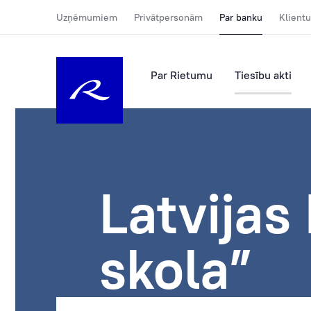
Uzņēmumiem
Privātpersonām
Par banku
Klientu
Par Rietumu
Tiesību akti
Latvijas
skola”