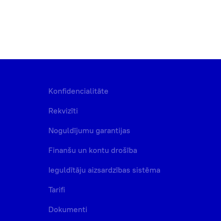
Konfidencialitāte
Rekvizīti
Noguldījumu garantijas
Finanšu un kontu drošība
Ieguldītāju aizsardzības sistēma
Tarifi
Dokumenti