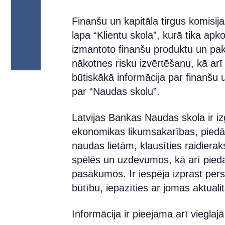
Finanšu un kapitāla tirgus komisij
lapa “Klientu skola”, kurā tika apk
izmantoto finanšu produktu un pak
nākotnes risku izvērtēšanu, kā arī
būtiskākā informācija par finanšu u
par “Naudas skolu”.
Latvijas Bankas Naudas skola ir izg
ekonomikas likumsakarības, piedāv
naudas lietām, klausīties raidiera
spēlēs un uzdevumos, kā arī pieda
pasākumos. Ir iespēja izprast per
būtību, iepazīties ar jomas aktuali
Informācija ir pieejama arī vieglaj