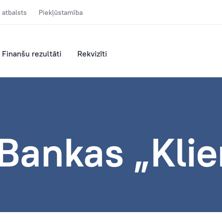
 atbalsts
Piekļūstamība
Finanšu rezultāti
Rekvizīti
 Bankas „Kli