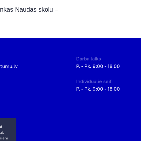
Bankas Naudas skolu –
Darba laiks
etumu.lv
P. - Pk. 9:00 - 18:00
Individuālie seifi
P. - Pk. 9:00 - 18:00
ai
zi.
miem