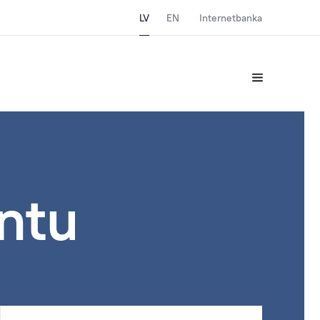
LV
EN
Internetbanka
entu