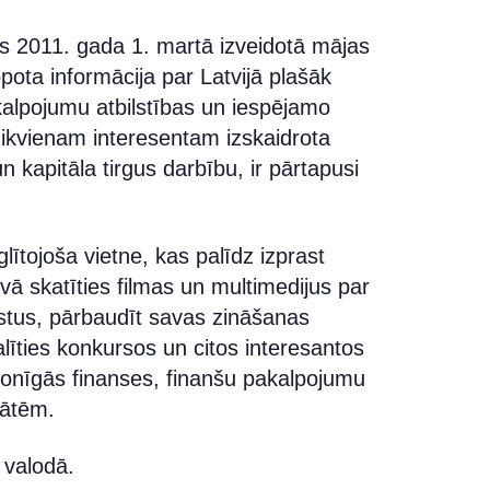
as 2011. gada 1. martā izveidotā mājas
opota informācija par Latvijā plašāk
alpojumu atbilstības un iespējamo
 ikvienam interesentam izskaidrota
n kapitāla tirgus darbību, ir pārtapusi
lītojoša vietne, kas palīdz izprast
ā skatīties filmas un multimedijus par
kstus, pārbaudīt savas zināšanas
līties konkursos un citos interesantos
sonīgās finanses, finanšu pakalpojumu
tātēm.
ā valodā.