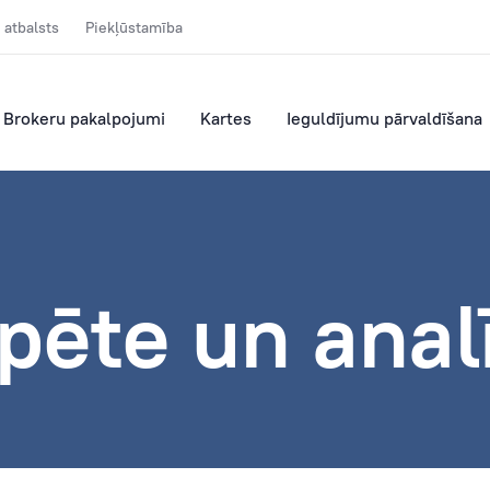
 atbalsts
Piekļūstamība
Brokeru pakalpojumi
Kartes
Ieguldījumu pārvaldīšana
zpēte un anal