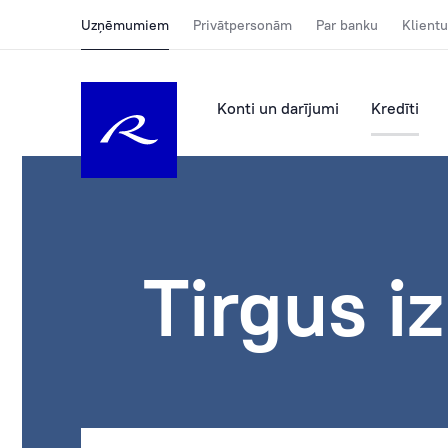
Uzņēmumiem
Privātpersonām
Par banku
Klientu
Konti un darījumi
Kredīti
Tirgus i