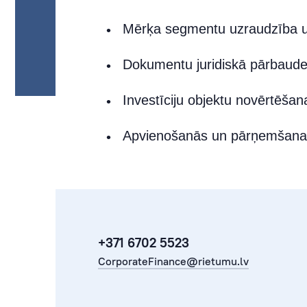
Mērķa segmentu uzraudzība u
Dokumentu juridiskā pārbaud
Investīciju objektu novērtēšan
Apvienošanās un pārņemšanas
+371 6702 5523
CorporateFinance@rietumu.lv