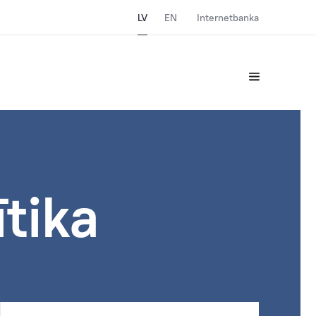
LV
EN
Internetbanka
ītika