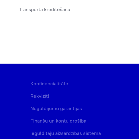
Transporta kreditēšana
Konfidencialitāte
Rekvizīti
Noguldījumu garantijas
Finanšu un kontu drošība
Ieguldītāju aizsardzības sistēma