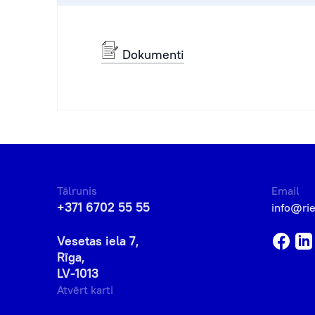
Dokumenti
Tālrunis
Email
+371 6702 55 55
info@ri
Vesetas iela 7,
Rīga,
LV-1013
Atvērt karti