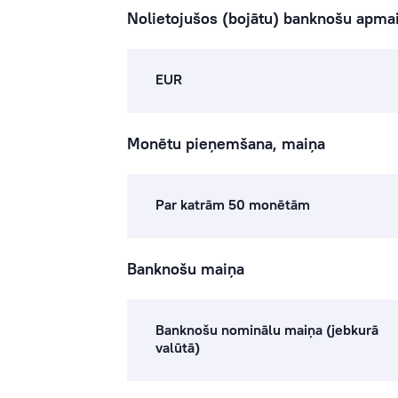
Nolietojušos (bojātu) banknošu apma
EUR
Monētu pieņemšana, maiņa
Par katrām 50 monētām
Banknošu maiņa
Banknošu nominālu maiņa (jebkurā
valūtā)