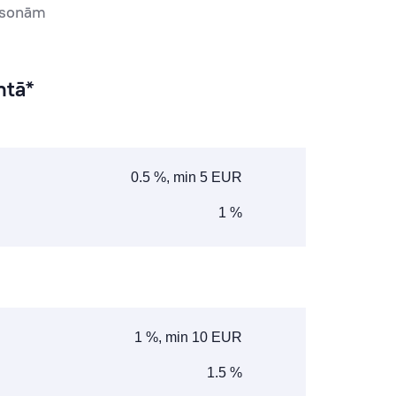
rsonām
ntā*
0.5 %, min 5 EUR
1 %
1 %, min 10 EUR
1.5 %