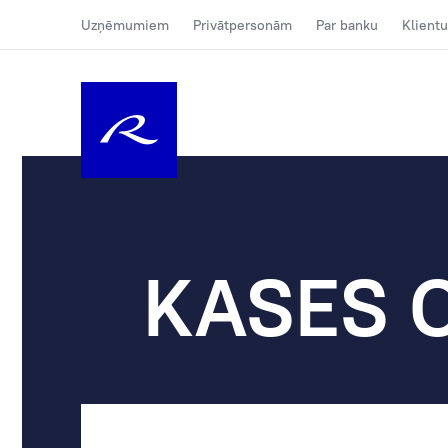
Uzņēmumiem
Privātpersonām
Par banku
Klientu
KASES 