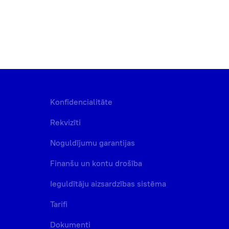
Konfidencialitāte
Rekvizīti
Noguldījumu garantijas
Finanšu un kontu drošība
Ieguldītāju aizsardzības sistēma
Tarifi
Dokumenti