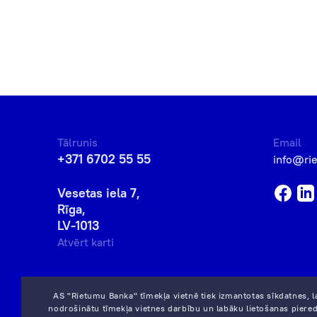
Tālrunis
Email
+371 6702 55 55
info@ri
Vesetas iela 7,
Rīga,
LV-1013
Atvērt karti
AS "Rietumu Banka" tīmekļa vietnē tiek izmantotas sīkdatnes, l
nodrošinātu tīmekļa vietnes darbību un labāku lietošanas piered