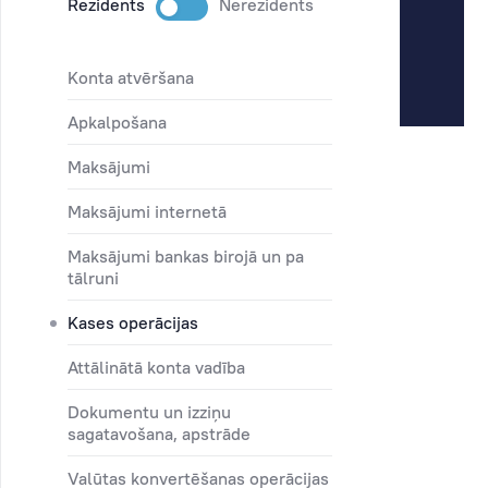
Rezidents
Nerezidents
konta atvēršana
apkalpošana
maksājumi
maksājumi internetā
maksājumi bankas birojā un pa
tālruni
kases operācijas
attālinātā konta vadība
dokumentu un izziņu
sagatavošana, apstrāde
valūtas konvertēšanas operācijas