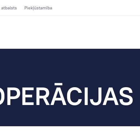
 atbalsts
Piekļūstamība
OPERĀCIJAS