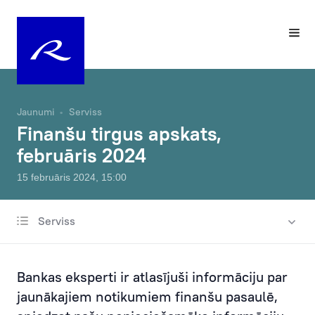
Jaunumi
Serviss
Finanšu tirgus apskats,
februāris 2024
15 februāris 2024, 15:00
Serviss
Visas ziņas
Labdarība un sponsorēšana
Bankas eksperti ir atlasījuši informāciju par
Izmaiņas tarifos
jaunākajiem notikumiem finanšu pasaulē,