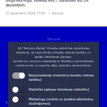
biroja ēkā Rīgā, Vesetas ielā 7, darbosies līdz 29.
decembrim.
27 decembris 2023, 17:00
Serviss
Tālrunis
+371 6702 55 55
AS "Rietumu Banka" tīmekļa vietnē tiek izmantotas
sīkdatnes, lai nodrošinātu tīmekļa vietnes darbību un
Vesetas iela 7,
labāku lietošanas pieredzi.
Rīga,
Apstiprinu, ka esmu iepazinies ar
Sīkdatņu izmantošanas
noteikumiem
un piekrītu šādu sīkdatņu izmantošanai.
LV-1013
Atvērt karti
Nepieciešamās (nodrošina korektu vietnes
darbību)
Email:
info@rietumu.lv
Statistika (apkopo lietošanas statistiku)
Mārketinga (izvērtē un piedāvā atbilstošus
Konfidencialitāte
Rekvizīti
Noguldījumu garantijas
sludinājumus)