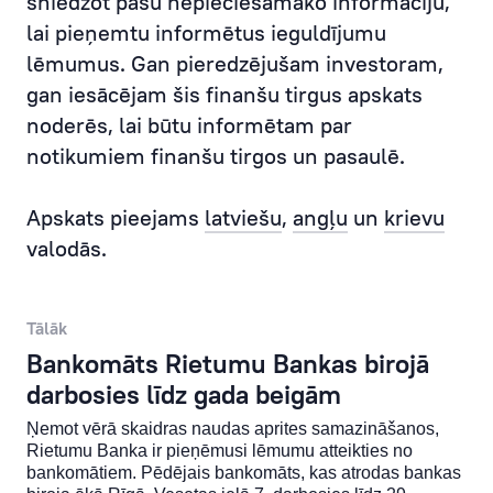
sniedzot pašu nepieciešamāko informāciju,
Serviss
lai pieņemtu informētus ieguldījumu
Finanšu rezultāti
lēmumus. Gan pieredzējušam investoram,
gan iesācējam šis finanšu tirgus apskats
noderēs, lai būtu informētam par
notikumiem finanšu tirgos un pasaulē.
Apskats pieejams
latviešu
,
angļu
un
krievu
valodās.
Tālāk
Bankomāts Rietumu Bankas birojā
darbosies līdz gada beigām
Ņemot vērā skaidras naudas aprites samazināšanos,
Rietumu Banka ir pieņēmusi lēmumu atteikties no
bankomātiem. Pēdējais bankomāts, kas atrodas bankas