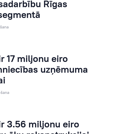
sadarbību Rīgas
 segmentā
ēšana
 17 miljonu eiro
imniecības uzņēmuma
ai
ēšana
r 3.56 miljonu eiro