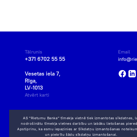
Tālrunis
Email
+371 6702 55 55
info@ri
Vesetas iela 7,
Rīga,
LV-1013
Atvērt karti
AS "Rietumu Banka" tīmekļa vietnē tiek izmantotas sīkdatnes, l
nodrošinātu tīmekļa vietnes darbību un labāku lietošanas piered
Apstiprinu, ka esmu iepazinies ar
Sīkdatņu izmantošanas noteiku
un piekrītu šādu sīkdatņu izmantošanai.