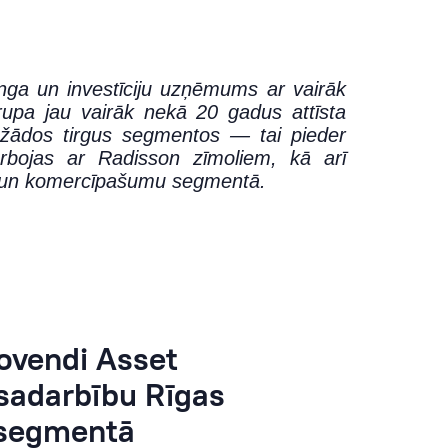
inga un investīciju uzņēmums ar vairāk
rupa jau vairāk nekā 20 gadus attīsta
žādos tirgus segmentos — tai pieder
arbojas ar Radisson zīmoliem, kā arī
amo un komercīpašumu segmentā.
ovendi Asset
sadarbību Rīgas
 segmentā