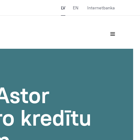
LV
EN
Internetbanka
Astor
ro kredītu