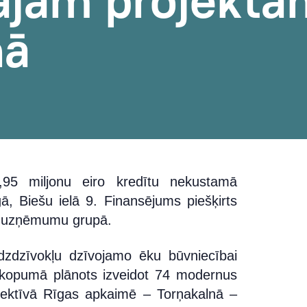
ajam projekta
nā
,95 miljonu eiro kredītu nekustamā
ā, Biešu ielā 9. Finansējums piešķirts
up uzņēmumu grupā.
dzdzīvokļu dzīvojamo ēku būvniecībai
r kopumā plānots izveidot 74 modernus
spektīvā Rīgas apkaimē – Torņakalnā –