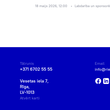
18 maijs 2026, 12:00
Labdarība un sponsor
Tālrunis
Email
+371 6702 55 55
info@ri
Vesetas iela 7,
Rīga,
LV-1013
Atvērt karti