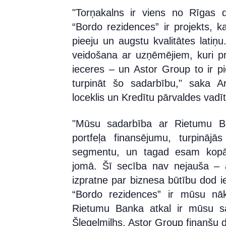
"Torņakalns ir viens no Rīgas d
“Bordo rezidences” ir projekts, k
pieeju un augstu kvalitātes latiņu.
veidošana ar uzņēmējiem, kuri pro
ieceres – un Astor Group to ir pi
turpināt šo sadarbību," saka
A
loceklis un Kredītu pārvaldes vadīt
"Mūsu sadarbība ar Rietumu Ba
portfeļa finansējumu, turpinā
segmentu, un tagad esam kopā
jomā. Šī secība nav nejauša – 
izpratne par biznesa būtību dod ie
“Bordo rezidences” ir mūsu nā
Rietumu Banka atkal ir mūsu s
Šlegelmilhs, Astor Group finanšu d