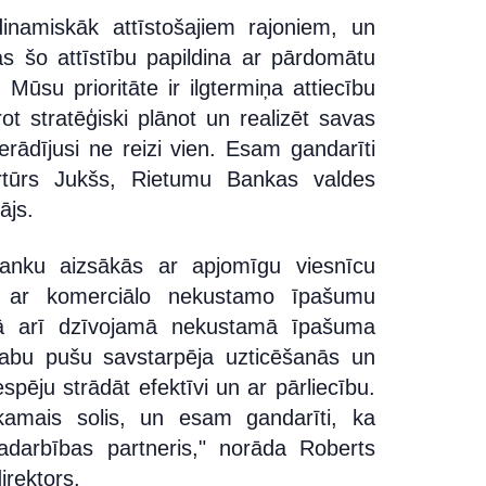
inamiskāk attīstošajiem rajoniem, un
as šo attīstību papildina ar pārdomātu
 Mūsu prioritāte ir ilgtermiņa attiecību
t stratēģiski plānot un realizēt savas
erādījusi ne reizi vien. Esam gandarīti
rtūrs Jukšs, Rietumu Bankas valdes
ājs.
nku aizsākās ar apjomīgu viesnīcu
jās ar komerciālo nekustamo īpašumu
 arī dzīvojamā nekustamā īpašuma
abu pušu savstarpēja uzticēšanās un
spēju strādāt efektīvi un ar pārliecību.
kamais solis, un esam gandarīti, ka
adarbības partneris," norāda
Roberts
irektors.