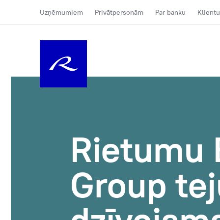
Uzņēmumiem
Privātpersonām
Par banku
Klientu
Rietumu B
Group tej