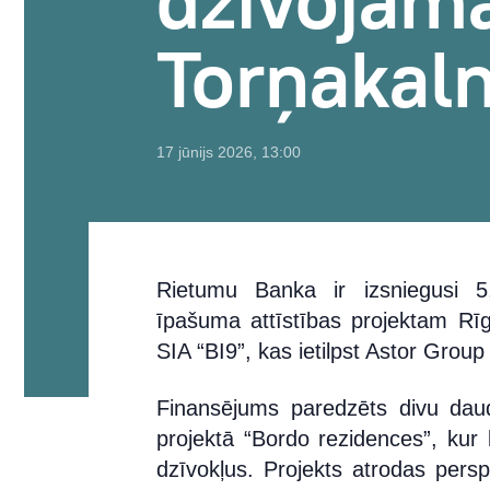
dzīvojam
Torņakal
17 jūnijs 2026, 13:00
Rietumu Banka ir izsniegusi 5
īpašuma attīstības projektam Rīg
SIA “BI9”, kas ietilpst Astor Gro
Finansējums paredzēts divu dau
projektā “Bordo rezidences”, ku
dzīvokļus. Projekts atrodas per