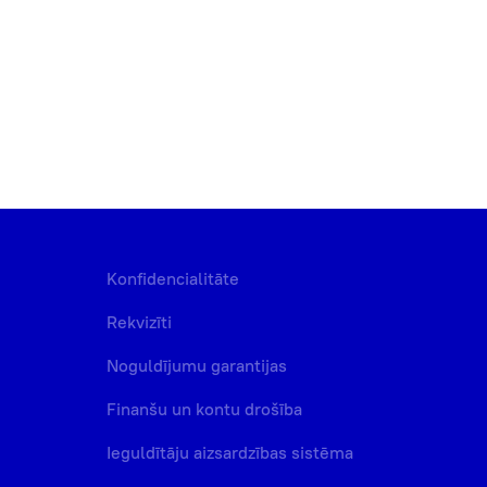
Konfidencialitāte
Rekvizīti
Noguldījumu garantijas
Finanšu un kontu drošība
Ieguldītāju aizsardzības sistēma