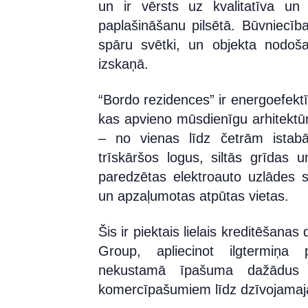
un ir vērsts uz kvalitatīva un
paplašināšanu pilsētā. Būvniecība 
spāru svētki, un objekta nodoš
izskaņā.
“Bordo rezidences” ir energoefektī
kas apvieno mūsdienīgu arhitektūr
– no vienas līdz četrām istab
trīskāršos logus, siltās grīdas un
paredzētas elektroauto uzlādes s
un apzaļumotas atpūtas vietas.
Šis ir piektais
lielais kreditēšana
Group, apliecinot ilgtermiņa 
nekustamā īpašuma dažādus
komercīpašumiem līdz dzīvojama