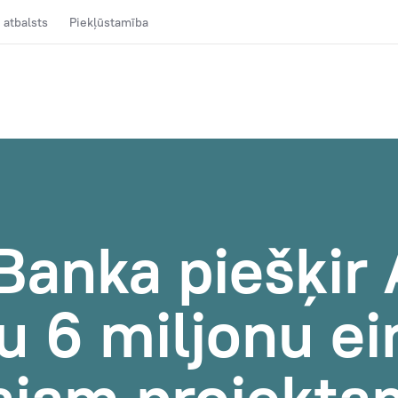
 atbalsts
Piekļūstamība
anka piešķir 
u 6 miljonu ei