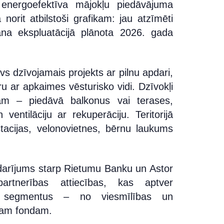
 energoefektīva mājokļu piedāvājuma
norit atbilstoši grafikam: jau atzīmēti
ana ekspluatācijā plānota 2026. gada
vs dzīvojamais projekts ar pilnu apdari,
u ar apkaimes vēsturisko vidi. Dzīvokļi
ām – piedāvā balkonus vai terases,
 ventilāciju ar rekuperāciju. Teritorijā
tacijas, velonovietnes, bērnu laukums
s darījums starp Rietumu Banku un Astor
partnerības attiecības, kas aptver
 segmentus – no viesmīlības un
jam fondam.