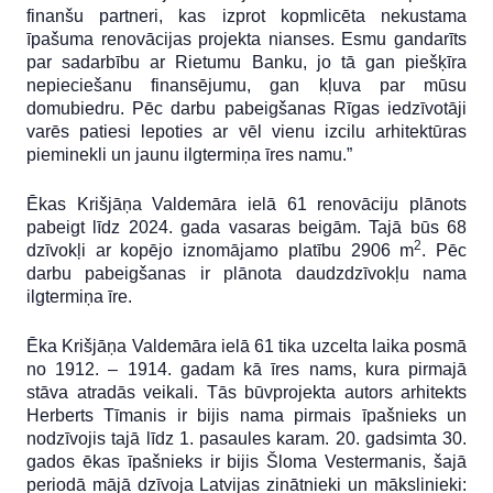
finanšu partneri, kas izprot kopmlicēta nekustama
īpašuma renovācijas projekta nianses. Esmu gandarīts
par sadarbību ar Rietumu Banku, jo tā gan piešķīra
nepieciešanu finansējumu, gan kļuva par mūsu
domubiedru. Pēc darbu pabeigšanas Rīgas iedzīvotāji
varēs patiesi lepoties ar vēl vienu izcilu arhitektūras
pieminekli un jaunu ilgtermiņa īres namu.”
Ēkas Krišjāņa Valdemāra ielā 61 renovāciju plānots
pabeigt līdz 2024. gada vasaras beigām. Tajā būs 68
2
dzīvokļi ar kopējo iznomājamo platību 2906 m
. Pēc
darbu pabeigšanas ir plānota daudzdzīvokļu nama
ilgtermiņa īre.
Ēka Krišjāņa Valdemāra ielā 61 tika uzcelta laika posmā
no 1912. – 1914. gadam kā īres nams, kura pirmajā
stāva atradās veikali. Tās būvprojekta autors arhitekts
Herberts Tīmanis ir bijis nama pirmais īpašnieks un
nodzīvojis tajā līdz 1. pasaules karam. 20. gadsimta 30.
gados ēkas īpašnieks ir bijis Šloma Vestermanis, šajā
periodā mājā dzīvoja Latvijas zinātnieki un mākslinieki: