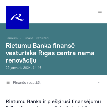
Jaunumi
Finanšu rezultāti
Rietumu Banka finansē
vēsturiskā Rīgas centra nama
renovāciju
29 janvāris 2024, 14:46
Finanšu rezultāti
Visas ziņas
Labdarība un sponsorēšana
Rietumu Banka ir piešķīrusi finansējumu
Izmaiņas tarifos