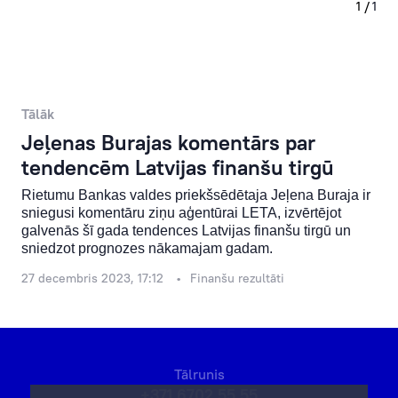
Tālāk
Jeļenas Burajas komentārs par
tendencēm Latvijas finanšu tirgū
Rietumu Bankas valdes priekšsēdētaja Jeļena Buraja ir
sniegusi komentāru ziņu aģentūrai LETA, izvērtējot
galvenās šī gada tendences Latvijas finanšu tirgū un
sniedzot prognozes nākamajam gadam.
27 decembris 2023, 17:12
Finanšu rezultāti
Tālrunis
+371 6702 55 55