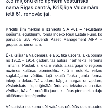
3.3 miljonu eiro apmērā vēsturiskā
nama Rīgas centrā, Krišjāņa Valdemāra
Serviss
ielā 61, renovācijai.
Finanšu rezultāti
Kredīts šim mērķim ir izsniegts SIA V61 – nekustamā
īpašuma ieguldījumu fonda Indexo Real Estate Fund, ko
pārvalda SIA Provendi Asset Management AIFP –
grupas uzņēmumam.
Ēka Krišjāņa Valdemāra ielā 61 tika uzcelta laika posmā
no 1912. – 1914. gadam, tās autors ir arhitekts Herberts
Tīmanis. Pašlaik šī ēka ir valsts aizsargājamo reģionu
nozīmes kultūras piemineklis, kurā ir noteikta virkne
saglabājamo vērtību, tajā skaitā īpaša jumta forma,
interjera dekoratīvā apdare, kāpņu margas un apdare,
vēsturiskais lifts, oriģinālās ārdurvis, iekšdurvis un citas
vērtības, kā arī ir norādīta jaunu kultūras pieminekļa daļu
atklāšanas iespējamība.
Vēsturisko notikumu dēļ vairākas pēdējās desmitgades