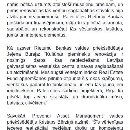
nams netika uzturēts atbilstoši mūsdienu prasībām, un
pirms renovācijas tās vērtību saglabātības stāvoklis bija
atzīts par neapmierinošu. Pateicoties Rietumu Bankas
piešķirtajam finansējumam, māja tiks pilnībā atjaunota,
saglabājot un rekonstruējot tās vēsturiskos fasādes,
jumta un interjera elementus.
Kā uzsver Rietumu Bankas valdes priekšsēdētaja
Jeļena Buraja: “Kultūras pieminekļu renovācija ir
nozīmīgs darbs, kas nepieciešams Latvijas
galvaspilsētas vēsturiskā centra ainavas saglabāšanai
un atdzimšanai. Mēs augsti vērtējam Indexo Real Estate
Fund apņemšanos pilnībā atjaunot šīs ēkas krāšņumu,
vienlaikus padarot to funkcionālu un ērtu tās jaunajiem
iemītniekiem. Pateicoties šādiem projektiem, Rīga kā
pilsēta top arvien skaistāka un draudzīgāka mūsu,
Latvijas, cilvēkiem.”
Savukārt Provendi Asset Management valdes
priekšsēdētājs Kristaps Bērziņš atzīmē: “Šīs vērienīgas
ieceres realizācijai meklējam drošu un kompetentu