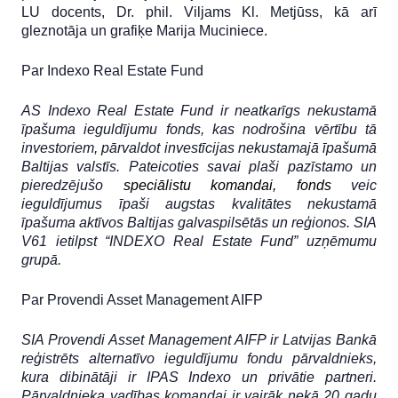
LU docents, Dr. phil. Viljams Kl. Metjūss, kā arī
gleznotāja un grafiķe Marija Muciniece.
Par Indexo Real Estate Fund
AS Indexo Real Estate Fund ir neatkarīgs nekustamā
īpašuma ieguldījumu fonds, kas nodrošina vērtību tā
investoriem, pārvaldot investīcijas nekustamajā īpašumā
Baltijas valstīs. Pateicoties savai plaši pazīstamo un
pieredzējušo
speciālistu komandai, fonds
veic
ieguldījumus īpaši augstas kvalitātes nekustamā
īpašuma aktīvos Baltijas galvaspilsētās un reģionos. SIA
V61 ietilpst “INDEXO Real Estate Fund” uzņēmumu
grupā.
Par Provendi Asset Management AIFP
SIA Provendi Asset Management AIFP ir Latvijas Bankā
reģistrēts alternatīvo ieguldījumu fondu pārvaldnieks,
kura dibinātāji ir IPAS Indexo un privātie partneri.
Pārvaldnieka vadības komandai ir vairāk nekā 20 gadu