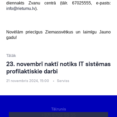
diennakts Zvanu centrā (tālr. 67025555, e-pasts:
info@rietumu.lv
)
.
Novēlām priecīgus Ziemassvētkus un laimīgu Jauno
gadu!
Tālāk
23. novembrī naktī notiks IT sistēmas
profilaktiskie darbi
21 novembris 2024, 15:00
Serviss
Tālrunis
+371 6702 55 55