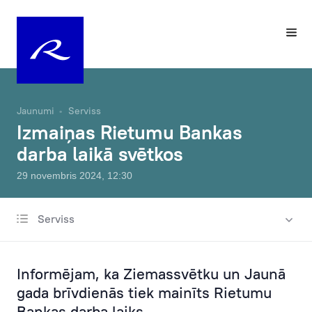
Jaunumi
Serviss
Izmaiņas Rietumu Bankas
darba laikā svētkos
29 novembris 2024, 12:30
Serviss
Visas ziņas
Labdarība un sponsorēšana
Informējam, ka Ziemassvētku un Jaunā
Izmaiņas tarifos
gada brīvdienās tiek mainīts Rietumu
Bankas darba laiks