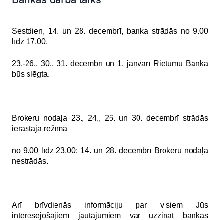
Serviss
Finanšu rezultāti
Sestdien, 14. un 28. decembrī, banka strādās no 9.00
līdz 17.00.
23.-26., 30., 31. decembrī un 1. janvārī Rietumu Banka
būs slēgta.
Brokeru nodaļa 23., 24., 26. un 30. decembrī strādās
ierastajā režīmā
no 9.00 līdz 23.00; 14. un 28. decembrī Brokeru nodaļa
nestrādās.
Arī brīvdienās informāciju par visiem Jūs
interesējošajiem jautājumiem var uzzināt bankas