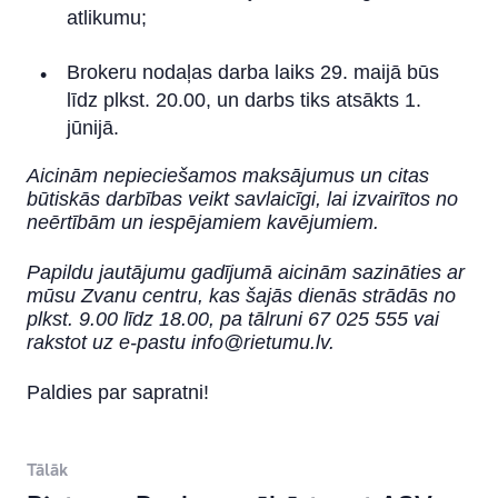
atlikumu;
Brokeru nodaļas darba laiks 29. maijā būs
līdz plkst. 20.00, un darbs tiks atsākts 1.
jūnijā.
Aicinām nepieciešamos maksājumus un citas
būtiskās darbības veikt savlaicīgi, lai izvairītos no
neērtībām un iespējamiem kavējumiem.
Papildu jautājumu gadījumā aicinām sazināties ar
mūsu Zvanu centru, kas šajās dienās strādās no
plkst. 9.00 līdz 18.00, pa tālruni 67 025 555 vai
rakstot uz e-pastu
info@rietumu.lv
.
Paldies par sapratni!
Tālāk