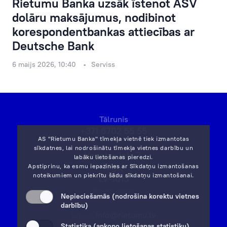
Rietumu Banka uzsāk īstenot ASV
dolāru maksājumus, nodibinot
korespondentbankas attiecības ar
Deutsche Bank
6 maijs 2026, 10:40
Serviss
Tālrunis
+371 6702 55 55
AS "Rietumu Banka" tīmekļa vietnē tiek izmantotas
sīkdatnes, lai nodrošinātu tīmekļa vietnes darbību un
Vesetas iela 7,
labāku lietošanas pieredzi.
Rīga,
Apstiprinu, ka esmu iepazinies ar
Sīkdatņu izmantošanas
noteikumiem
un piekrītu šādu sīkdatņu izmantošanai.
LV-1013
Atvērt karti
Nepieciešamās (nodrošina korektu vietnes
darbību)
Email:
info@rietumu.lv
Statistika (apkopo lietošanas statistiku)