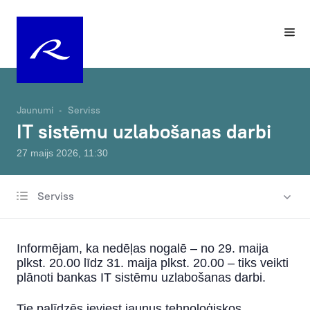
Jaunumi
Serviss
IT sistēmu uzlabošanas darbi
27 maijs 2026, 11:30
Serviss
Visas ziņas
Labdarība un sponsorēšana
Informējam, ka nedēļas nogalē – no 29. maija
Izmaiņas tarifos
plkst. 20.00 līdz 31. maija plkst. 20.00 – tiks veikti
plānoti bankas IT sistēmu uzlabošanas darbi.
Serviss
Tie palīdzēs ieviest jaunus tehnoloģiskos