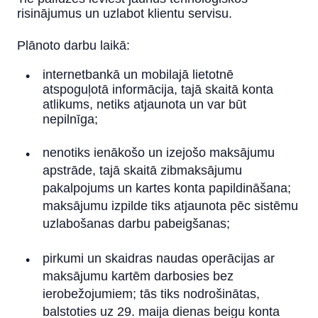
risinājumus un uzlabot klientu servisu
.
Finanšu rezultāti
Plānoto darbu laikā:
internetbankā un mobilajā lietotnē
atspoguļotā informācija, tajā skaitā konta
atlikums, netiks atjaunota un var būt
nepilnīga;
nenotiks ienākošo un izejošo maksājumu
apstrāde, tajā skaitā zibmaksājumu
pakalpojums un kartes konta papildināšana;
maksājumu izpilde tiks atjaunota pēc sistēmu
uzlabošanas darbu pabeigšanas;
pirkumi un skaidras naudas operācijas ar
maksājumu kartēm darbosies bez
ierobežojumiem; tās tiks nodrošinātas,
balstoties uz 29. maija dienas beigu konta