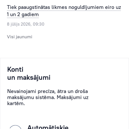
ņemot
ērtu
Tiek paaugstinātas likmes noguldījumiem eiro uz
vērā
dienu
1 un 2 gadiem
viņa
un
8 jūlijs 2026, 09:30
vēlmes,
laiku.
uzņēmējdarbības
Visi jaunumi
Lūdzu
specifiku
norādiet
un
galveno
katras
vizītes
situācijas
Konti
mērķi:
īpatnības.
konta
un maksājumi
Personīgais
atvēršana,
menedžeris
konta
Nevainojami precīza, ātra un droša
maksājumu sistēma. Maksājumi uz
palīdzēs
apkalpošana,
kartēm.
detalizēti
maksājumi,
iepazīties
noguldījumi,
ar
kartes
Bankas
saņemšana,
Automātiskie