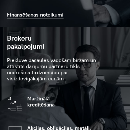
Klientu
e-
sadarbībā
pasta
Finansēšanas noteikumi
ar
vēstuli.
Bankas
vadību,
Brokeru
Iepriekšējais
Compliance
pieraksts
pakalpojumi
dienestu
un
Piekļuve pasaules vadošām biržām un
citām
attīstīts darījumu partneru tīkls
struktūrvienībām,
nodrošina tirdzniecību par
tostarp
visizdevīgākajām cenām
kredītu
un
Maržinālā
investīciju
kreditēšana
departamentiem.
Personīgais
Akcijas, obligācijas, metāli,
menedžeris