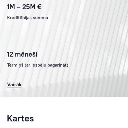
1M – 25M €
un
arī
Kredītlīnijas summa
mazāk
nozīmīgu
jautājumu,
par
kuriem
12 mēneši
Klients
dažreiz
Termiņš (ar iespēju pagarināt)
pat
neiedomājas,
Vairāk
risināšanu.
Personīgais
menedžeris
rūpējas,
Kartes
lai
Klienta