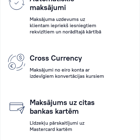
pakalpojumiem,
operācijas
maksājumi
tās
ar
Maksājuma uzdevums uz
iespējām
skaidru
klientam iepriekš iesniegtiem
un
naudu,
rekvizītiem un norādītajā kārtībā
jaunajiem
konsultācija
piedāvājumiem
utt.
un
Cross Currency
Pēc
palīdzēs
tam
nokārtot
Maksājumi no eiro konta ar
sistēma
formalitātes.
izdevīgiem konvertācijas kursiem
ģenerēs
Personīgais
Jūsu
menedžeris
rindas
Maksājums uz citas
vienmēr
numuru,
bankas kartēm
atbildēs
kas
uz
noteiktā
Līdzekļu pārskaitījumi uz
Mastercard kartēm
Klienta
laikā
jautājumiem
parādīsies