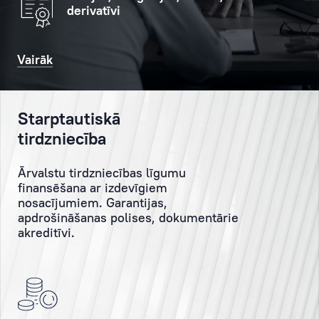
derivatīvi
nodrošina
efektīvu
Klienta
Vairāk
sadarbību
ar
galvenajiem
Starptautiskā
speciālistiem,
tirdzniecība
Bankas
darbiniekiem,
Ārvalstu tirdzniecības līgumu
organizē
finansēšana ar izdevīgiem
atbilstošu
nosacījumiem. Garantijas,
komunikāciju,
apdrošināšanas polises, dokumentārie
kā
akreditīvi.
arī
nodarbojas
ar
aktuālu,
nozīmīgu