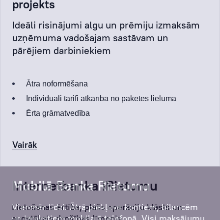
projekts
Ideāli risinājumi algu un prēmiju izmaksām
uzņēmuma vadošajam sastāvam un
pārējiem darbiniekiem
Ātra noformēšana
Individuāli tarifi atkarībā no paketes lieluma
Ērta grāmatvedība
Vairāk
Mobilā Banka Rietumu
Internetbanka iRietumu
Vienmēr līdzi. Ātrā piekļuve kontiem, bilancēm
Lietošanas ērtība, plašs operāciju klāsts un
un izrakstiem mobilajā telefonā. Visi maksājumu
augstākais drošības līmenis