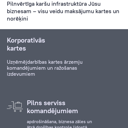
Pilnvērtīga karšu infrastruktūra Jūsu
intereses
biznesam – visu veidu maksājumu kartes un
tiktu
norēķini
pārstāvētas
vislabākajā
veidā,
Korporatīvās
bet
kartes
viņa
uzdevumi
Uzņēmējdarbības kartes ārzemju
tiktu
komandējumiem un ražošanas
izpildīti
izdevumiem
maksimāli
ātri
un
efektīvi!
Pilns serviss
komandējumiem
apdrošināšana, biznesa zāles un
ātrā drošības kontrole lidostā