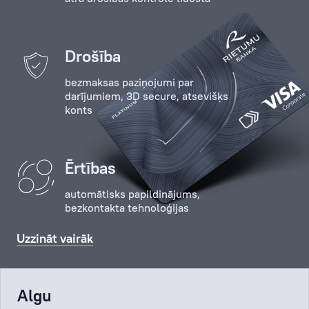
Drošība
bezmaksas paziņojumi par
darījumiem, 3D secure, atsevišķs
konts
Ērtības
automātisks papildinājums,
bezkontakta tehnoloģijas
Uzzināt vairāk
Algu