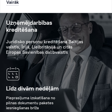
Vairāk
un
uz
personīgi
tablo
uzraudzīs
klientu
Uzņēmējdarbības
viņa
apkalpošanas
kreditēšana
uzdevumu
zālē.
un
Ja
Juridisko personu kreditēšana Baltijas
rīkojumu
valstīs, Īrijā, Lielbritānijā un citās
norādīsiet
izpildi.
Eiropas Savienības dalībvalstīs
savus
Personīgais
personas
menedžeris
datus
ir
(pēc
Klienta
vēlēšanās),
pilnvarots
saņemsiet
Līdz divām nedēļām
pārstāvis
arī
Bankā,
apstiprinājuma
Pieprasījuma izskatīšana no
pilnas dokumentu paketes
kurš
īsziņu
iesniegšanas brīža
pārstāv
un/vai