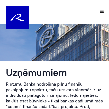
Jūsu
Pieraksts
personīgais
bankas
menedžeris
apmeklējumam
Rietumu
Klientu
Bankas
apkalpošana
personīgais
tiek
menedžeris
nodrošināta
–
pēc
Uzņēmumiem
tā
iepriekšēja
ir
pieraksta.
individuāla
Jautājumu
Rietumu Banka nodrošina pilnu finanšu
pieeja
gadījuma
pakalpojumu spektru, taču uzsvars vienmēr ir uz
Klientam
lūdzam
individuāli pielāgotu risinājumu. Iedomājieties,
un
sazināties
ka Jūs esat būvnieks - tikai bankas gadījumā mēs
katrai
ar
“ceļam” finanšu sadarbības projektu. Proti,