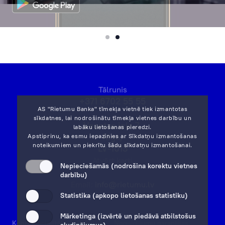
Tālrunis
+371 6702 55 55
AS "Rietumu Banka" tīmekļa vietnē tiek izmantotas
sīkdatnes, lai nodrošinātu tīmekļa vietnes darbību un
Vesetas iela 7,
labāku lietošanas pieredzi.
Rīga,
Apstiprinu, ka esmu iepazinies ar
Sīkdatņu izmantošanas
noteikumiem
un piekrītu šādu sīkdatņu izmantošanai.
LV-1013
Atvērt karti
Nepieciešamās (nodrošina korektu vietnes
darbību)
Email:
info@rietumu.lv
Statistika (apkopo lietošanas statistiku)
Mārketinga (izvērtē un piedāvā atbilstošus
Konfidencialitāte
Rekvizīti
Noguldījumu garantijas
sludinājumus)