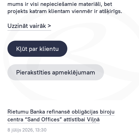
mums ir visi nepieciešamie materiāli, bet
viņa
Banku
projekts katram klientam vienmēr ir atšķirīgs.
bankas
pa
operācijai.
tālruni
Uzzināt vairāk >
+371
Personīgais
67025555
menedžeris
vai
Kļūt par klientu
palīdz
e-
atrisināt
pastu
jebkādu,
info@rietumu.lv
Pierakstīties apmeklējumam
pat
visikdienišķāko
Mūsu
jautājumu,
klienti
ietaupot
var
Klienta
pierakstīties
Rietumu Banka refinansē obligācijas biroju
laiku,
bankas
centra “Sand Offices” attīstībai Viļņā
spēkus
apmeklējumam,
un
izvēlēties
8 jūlijs 2026, 13:30
resursus,
sev